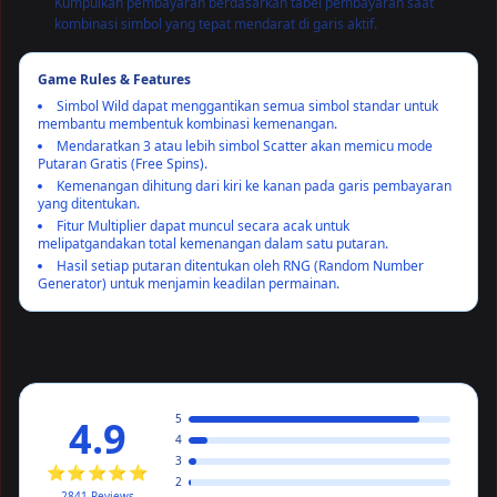
Kumpulkan pembayaran berdasarkan tabel pembayaran saat
kombinasi simbol yang tepat mendarat di garis aktif.
Game Rules & Features
Simbol Wild dapat menggantikan semua simbol standar untuk
membantu membentuk kombinasi kemenangan.
Mendaratkan 3 atau lebih simbol Scatter akan memicu mode
Putaran Gratis (Free Spins).
Kemenangan dihitung dari kiri ke kanan pada garis pembayaran
yang ditentukan.
Fitur Multiplier dapat muncul secara acak untuk
melipatgandakan total kemenangan dalam satu putaran.
Hasil setiap putaran ditentukan oleh RNG (Random Number
Generator) untuk menjamin keadilan permainan.
5
4.9
4
3
⭐⭐⭐⭐⭐
2
2841 Reviews