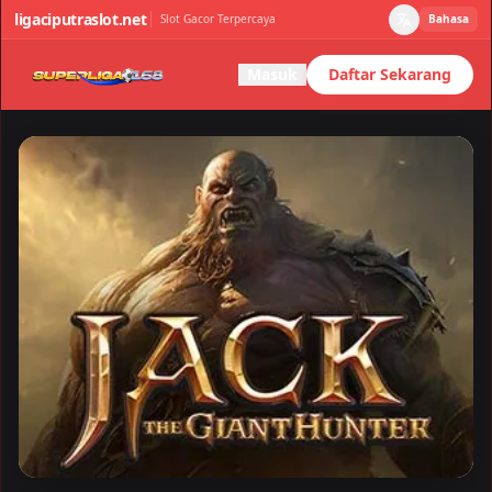
ligaciputraslot.net
Slot Gacor Terpercaya
Bahasa
Masuk
Daftar Sekarang