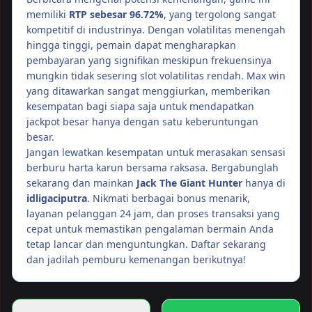
memiliki
RTP sebesar 96.72%
, yang tergolong sangat
kompetitif di industrinya. Dengan volatilitas menengah
hingga tinggi, pemain dapat mengharapkan
pembayaran yang signifikan meskipun frekuensinya
mungkin tidak sesering slot volatilitas rendah. Max win
yang ditawarkan sangat menggiurkan, memberikan
kesempatan bagi siapa saja untuk mendapatkan
jackpot besar hanya dengan satu keberuntungan
besar.
Jangan lewatkan kesempatan untuk merasakan sensasi
berburu harta karun bersama raksasa. Bergabunglah
sekarang dan mainkan
Jack The Giant Hunter
hanya di
idligaciputra
. Nikmati berbagai bonus menarik,
layanan pelanggan 24 jam, dan proses transaksi yang
cepat untuk memastikan pengalaman bermain Anda
tetap lancar dan menguntungkan. Daftar sekarang
dan jadilah pemburu kemenangan berikutnya!