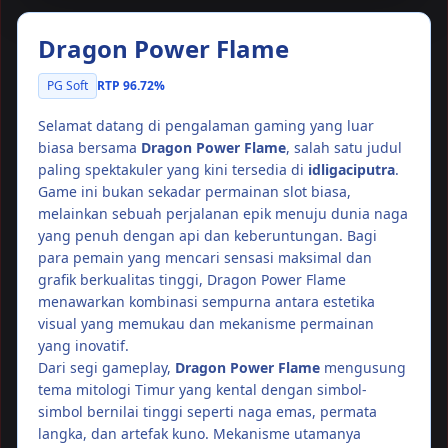
▶
Dragon Power Flame
PG Soft
RTP 96.72%
Selamat datang di pengalaman gaming yang luar
biasa bersama
Dragon Power Flame
, salah satu judul
paling spektakuler yang kini tersedia di
idligaciputra
.
Game ini bukan sekadar permainan slot biasa,
melainkan sebuah perjalanan epik menuju dunia naga
yang penuh dengan api dan keberuntungan. Bagi
para pemain yang mencari sensasi maksimal dan
grafik berkualitas tinggi, Dragon Power Flame
menawarkan kombinasi sempurna antara estetika
visual yang memukau dan mekanisme permainan
yang inovatif.
Dari segi gameplay,
Dragon Power Flame
mengusung
tema mitologi Timur yang kental dengan simbol-
simbol bernilai tinggi seperti naga emas, permata
langka, dan artefak kuno. Mekanisme utamanya