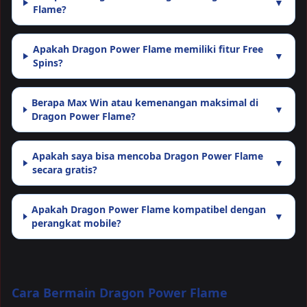
▼
Flame?
Apakah Dragon Power Flame memiliki fitur Free
▼
Spins?
Berapa Max Win atau kemenangan maksimal di
▼
Dragon Power Flame?
Apakah saya bisa mencoba Dragon Power Flame
▼
secara gratis?
Apakah Dragon Power Flame kompatibel dengan
▼
perangkat mobile?
Cara Bermain Dragon Power Flame