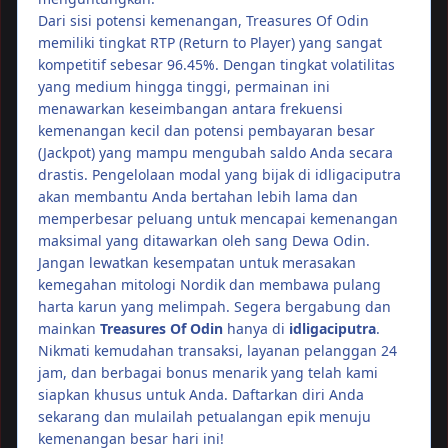
Dari sisi potensi kemenangan, Treasures Of Odin
memiliki tingkat RTP (Return to Player) yang sangat
kompetitif sebesar 96.45%. Dengan tingkat volatilitas
yang medium hingga tinggi, permainan ini
menawarkan keseimbangan antara frekuensi
kemenangan kecil dan potensi pembayaran besar
(Jackpot) yang mampu mengubah saldo Anda secara
drastis. Pengelolaan modal yang bijak di idligaciputra
akan membantu Anda bertahan lebih lama dan
memperbesar peluang untuk mencapai kemenangan
maksimal yang ditawarkan oleh sang Dewa Odin.
Jangan lewatkan kesempatan untuk merasakan
kemegahan mitologi Nordik dan membawa pulang
harta karun yang melimpah. Segera bergabung dan
mainkan
Treasures Of Odin
hanya di
idligaciputra
.
Nikmati kemudahan transaksi, layanan pelanggan 24
jam, dan berbagai bonus menarik yang telah kami
siapkan khusus untuk Anda. Daftarkan diri Anda
sekarang dan mulailah petualangan epik menuju
kemenangan besar hari ini!