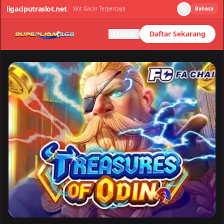
ligaciputraslot.net
Slot Gacor Terpercaya
Bahasa
Masuk
Daftar Sekarang