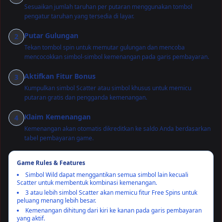
Sesuaikan jumlah taruhan per putaran menggunakan tombol
pengatur taruhan yang tersedia di layar.
Putar Gulungan
2
Tekan tombol spin untuk memutar gulungan dan mencoba
mencocokkan simbol-simbol kemenangan pada garis pembayaran.
Aktifkan Fitur Bonus
3
Kumpulkan simbol Scatter atau simbol khusus untuk memicu
putaran gratis dan pengganda kemenangan.
Klaim Kemenangan
4
Kemenangan akan otomatis dikreditkan ke saldo Anda berdasarkan
tabel pembayaran game.
Game Rules & Features
Simbol Wild dapat menggantikan semua simbol lain kecuali
Scatter untuk membentuk kombinasi kemenangan.
3 atau lebih simbol Scatter akan memicu fitur Free Spins untuk
peluang menang lebih besar.
Kemenangan dihitung dari kiri ke kanan pada garis pembayaran
yang aktif.