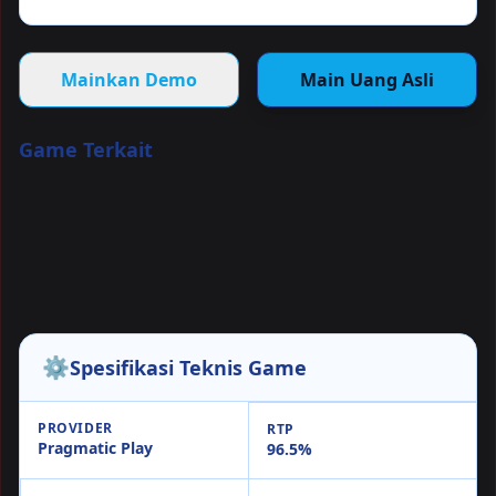
Mainkan Demo
Main Uang Asli
Game Terkait
⚙️
Spesifikasi Teknis Game
PROVIDER
RTP
Pragmatic Play
96.5%