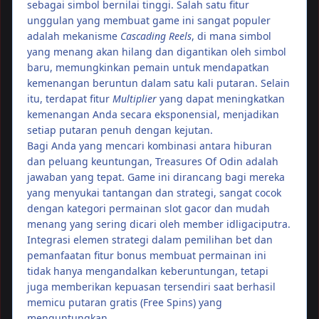
sebagai simbol bernilai tinggi. Salah satu fitur
unggulan yang membuat game ini sangat populer
adalah mekanisme
Cascading Reels
, di mana simbol
yang menang akan hilang dan digantikan oleh simbol
baru, memungkinkan pemain untuk mendapatkan
kemenangan beruntun dalam satu kali putaran. Selain
itu, terdapat fitur
Multiplier
yang dapat meningkatkan
kemenangan Anda secara eksponensial, menjadikan
setiap putaran penuh dengan kejutan.
Bagi Anda yang mencari kombinasi antara hiburan
dan peluang keuntungan, Treasures Of Odin adalah
jawaban yang tepat. Game ini dirancang bagi mereka
yang menyukai tantangan dan strategi, sangat cocok
dengan kategori permainan slot gacor dan mudah
menang yang sering dicari oleh member idligaciputra.
Integrasi elemen strategi dalam pemilihan bet dan
pemanfaatan fitur bonus membuat permainan ini
tidak hanya mengandalkan keberuntungan, tetapi
juga memberikan kepuasan tersendiri saat berhasil
memicu putaran gratis (Free Spins) yang
menguntungkan.