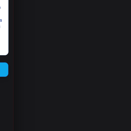
n
s
i