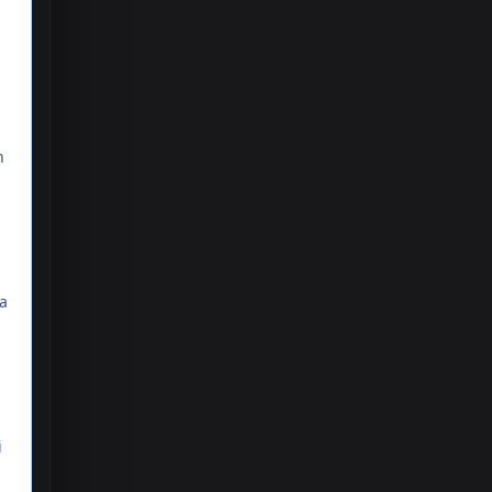
n
a
i