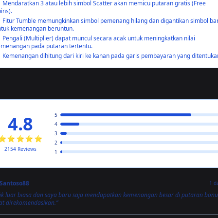
Mendaratkan 3 atau lebih simbol Scatter akan memicu putaran gratis (Free
ins).
Fitur Tumble memungkinkan simbol pemenang hilang dan digantikan simbol ba
ntuk kemenangan beruntun.
Pengali (Multiplier) dapat muncul secara acak untuk meningkatkan nilai
emenangan pada putaran tertentu.
Kemenangan dihitung dari kiri ke kanan pada garis pembayaran yang ditentuka
5
4.8
4
3
⭐⭐⭐⭐⭐
2
2154 Reviews
1
Santoso88
1 d
ik luar biasa dan saya baru saja mendapatkan kemenangan besar di putaran bonu
at direkomendasikan.”