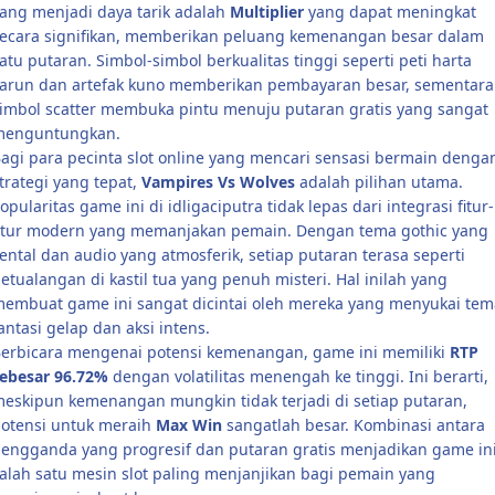
ang menjadi daya tarik adalah
Multiplier
yang dapat meningkat
ecara signifikan, memberikan peluang kemenangan besar dalam
atu putaran. Simbol-simbol berkualitas tinggi seperti peti harta
arun dan artefak kuno memberikan pembayaran besar, sementara
imbol scatter membuka pintu menuju putaran gratis yang sangat
menguntungkan.
agi para pecinta slot online yang mencari sensasi bermain denga
trategi yang tepat,
Vampires Vs Wolves
adalah pilihan utama.
opularitas game ini di idligaciputra tidak lepas dari integrasi fitur-
itur modern yang memanjakan pemain. Dengan tema gothic yang
ental dan audio yang atmosferik, setiap putaran terasa seperti
etualangan di kastil tua yang penuh misteri. Hal inilah yang
embuat game ini sangat dicintai oleh mereka yang menyukai tem
antasi gelap dan aksi intens.
erbicara mengenai potensi kemenangan, game ini memiliki
RTP
ebesar 96.72%
dengan volatilitas menengah ke tinggi. Ini berarti,
eskipun kemenangan mungkin tidak terjadi di setiap putaran,
otensi untuk meraih
Max Win
sangatlah besar. Kombinasi antara
engganda yang progresif dan putaran gratis menjadikan game in
alah satu mesin slot paling menjanjikan bagi pemain yang