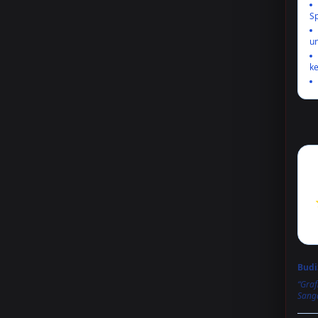
Sp
u
k
Budi
“Graf
Sang