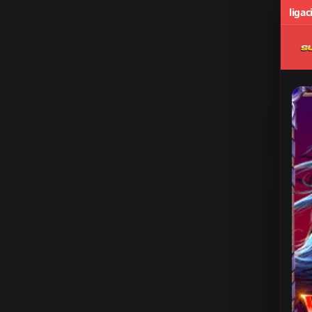
ligac