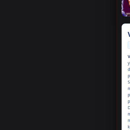
V
y
d
p
S
m
p
p
D
m
m
k