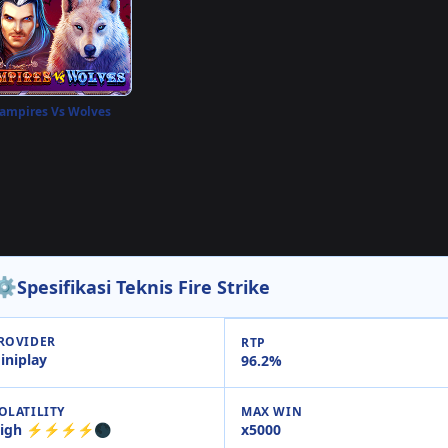
ampires Vs Wolves
⚙️
Spesifikasi Teknis Fire Strike
ROVIDER
RTP
iniplay
96.2%
OLATILITY
MAX WIN
High ⚡⚡⚡⚡🌑
x5000