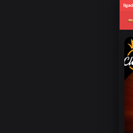
ligac