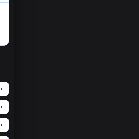
▼
▼
▼