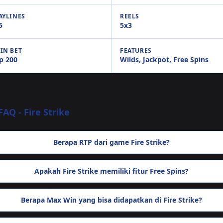
AYLINES
REELS
5
5x3
IN BET
FEATURES
p 200
Wilds, Jackpot, Free Spins
FAQ - Fire Strike
Berapa RTP dari game Fire Strike?
Apakah Fire Strike memiliki fitur Free Spins?
Berapa Max Win yang bisa didapatkan di Fire Strike?