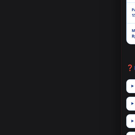
P
1
M
R
❓