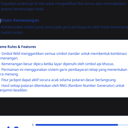
Dapatkan simbol api di reel untuk mengaktifkan fitur bonus atau meningkatkan
potensi kemenangan Anda.
Klaim Kemenangan
Kombinasikan simbol yang sama pada garis pembayaran aktif untuk memenan
hadiah instan.
ame Rules & Features
Simbol Wild menggantikan semua simbol standar untuk membentuk kombinasi
emenangan.
Kemenangan besar dipicu ketika layar dipenuhi oleh simbol api khusus.
Permainan ini menggunakan sistem garis pembayaran tetap yang menentukan
ara menang.
Fitur Jackpot dapat aktif secara acak selama putaran dasar berlangsung.
Hasil setiap putaran ditentukan oleh RNG (Random Number Generator) untuk
enjamin keadilan.
5