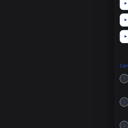
Car
1
2
3