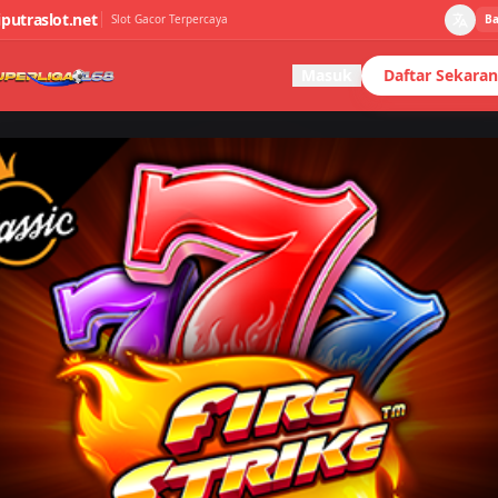
iputraslot.net
Slot Gacor Terpercaya
B
Masuk
Daftar Sekara