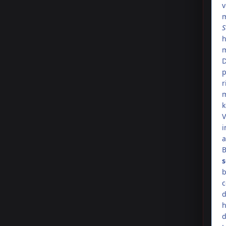
v
m
S
h
m
D
p
r
m
k
V
i
a
B
s
b
c
d
h
d