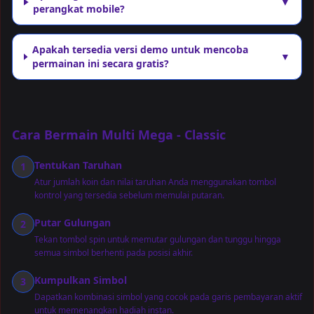
▼
perangkat mobile?
Apakah tersedia versi demo untuk mencoba
▼
permainan ini secara gratis?
Cara Bermain Multi Mega - Classic
Tentukan Taruhan
1
Atur jumlah koin dan nilai taruhan Anda menggunakan tombol
kontrol yang tersedia sebelum memulai putaran.
Putar Gulungan
2
Tekan tombol spin untuk memutar gulungan dan tunggu hingga
semua simbol berhenti pada posisi akhir.
Kumpulkan Simbol
3
Dapatkan kombinasi simbol yang cocok pada garis pembayaran aktif
untuk memenangkan hadiah instan.