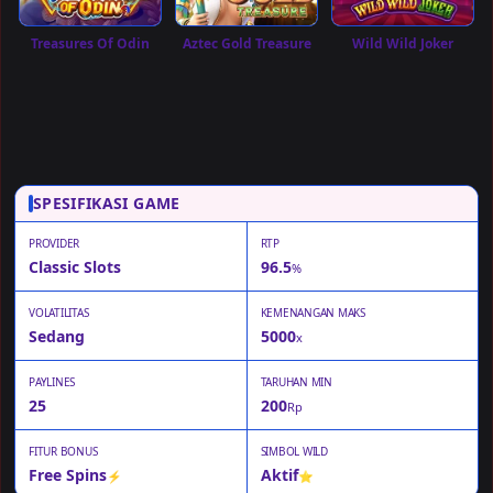
Treasures Of Odin
Aztec Gold Treasure
Wild Wild Joker
SPESIFIKASI GAME
PROVIDER
RTP
Classic Slots
96.5
%
VOLATILITAS
KEMENANGAN MAKS
Sedang
5000
x
PAYLINES
TARUHAN MIN
25
200
Rp
FITUR BONUS
SIMBOL WILD
Free Spins
Aktif
⚡
⭐