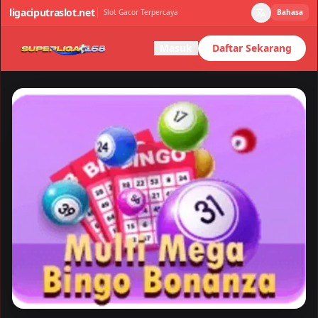
ligaciputraslot.net
Slot Gacor Terpercaya
Bahasa
Masuk
Daftar Sekarang