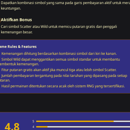
Dapatkan kombinasi simbol yang sama pada garis pembayaran aktif untuk mer
keuntungan.
Aktifkan Bonus
Cari simbol Scatter atau Wild untuk memicu putaran gratis dan penggali
kemenangan besar.
ame Rules & Features
Kemenangan dihitung berdasarkan kombinasi simbol dari kiri ke kanan.
Simbol Wild dapat menggantikan semua simbol standar untuk membantu
embentuk kemenangan.
Fitur putaran gratis akan aktif jika muncul tiga atau lebih simbol Scatter.
Jumlah pembayaran tergantung pada nilai taruhan yang dipasang pada setiap
taran.
Hasil permainan ditentukan secara acak oleh sistem RNG yang tersertifikasi.
5
4.8
4