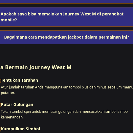
Apakah saya bisa memainkan Journey West M di perangkat
mobile?
Bagaimana cara mendapatkan jackpot dalam permainan ini?
ra Bermain Journey West M
Tentukan Taruhan
Atur jumlah taruhan Anda menggunakan tombol plus dan minus sebelum memu
putaran.
Putar Gulungan
Tekan tombol spin untuk memutar gulungan dan mencocokkan simbol-simbol
kemenangan.
Kumpulkan Simbol