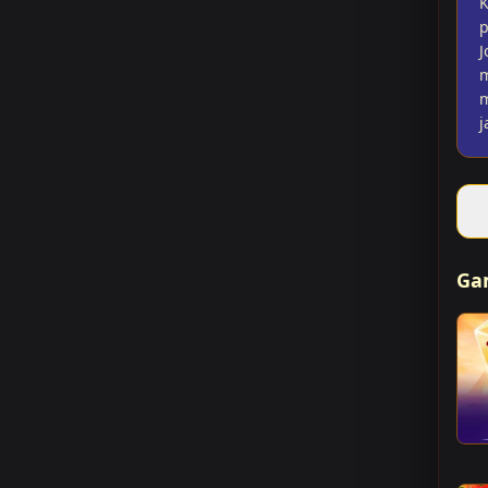
K
p
J
m
m
j
Ga