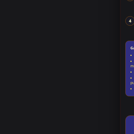
4
G
m
pu