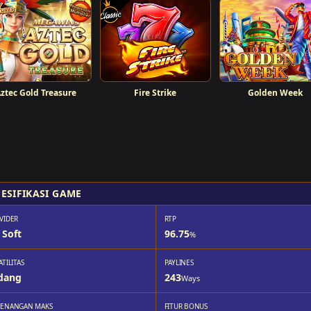
ztec Gold Treasure
Fire Strike
Golden Week
PESIFIKASI GAME
VIDER
RTP
 Soft
96.75
%
TILITAS
PAYLINES
dang
243
Ways
ENANGAN MAKS
FITUR BONUS