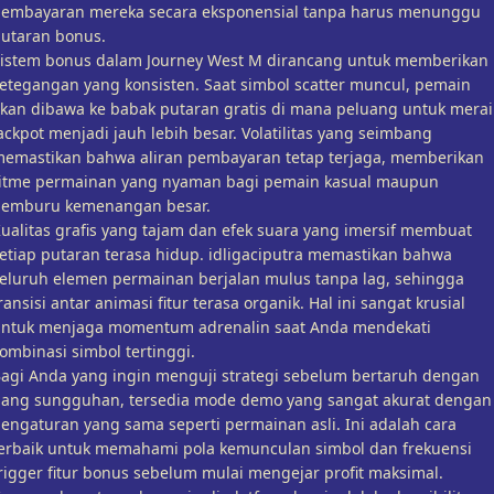
embayaran mereka secara eksponensial tanpa harus menunggu
utaran bonus.
istem bonus dalam Journey West M dirancang untuk memberikan
etegangan yang konsisten. Saat simbol scatter muncul, pemain
kan dibawa ke babak putaran gratis di mana peluang untuk mera
ackpot menjadi jauh lebih besar. Volatilitas yang seimbang
emastikan bahwa aliran pembayaran tetap terjaga, memberikan
itme permainan yang nyaman bagi pemain kasual maupun
emburu kemenangan besar.
ualitas grafis yang tajam dan efek suara yang imersif membuat
etiap putaran terasa hidup. idligaciputra memastikan bahwa
eluruh elemen permainan berjalan mulus tanpa lag, sehingga
ransisi antar animasi fitur terasa organik. Hal ini sangat krusial
ntuk menjaga momentum adrenalin saat Anda mendekati
ombinasi simbol tertinggi.
agi Anda yang ingin menguji strategi sebelum bertaruh dengan
ang sungguhan, tersedia mode demo yang sangat akurat dengan
engaturan yang sama seperti permainan asli. Ini adalah cara
erbaik untuk memahami pola kemunculan simbol dan frekuensi
rigger fitur bonus sebelum mulai mengejar profit maksimal.