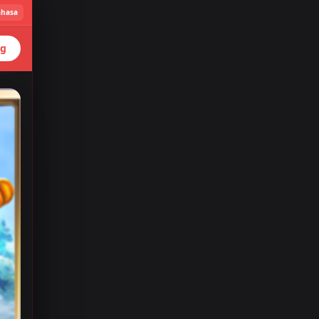
ahasa
ng