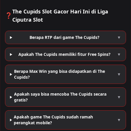
The Cupids Slot Gacor Hari Ini di Liga
❓
Ciputra Slot
Berapa RTP dari game The Cupids?
▼
Apakah The Cupids memiliki fitur Free Spins?
▼
Berapa Max Win yang bisa didapatkan di The
▼
Cupids?
Apakah saya bisa mencoba The Cupids secara
▼
gratis?
Apakah game The Cupids sudah ramah
▼
perangkat mobile?