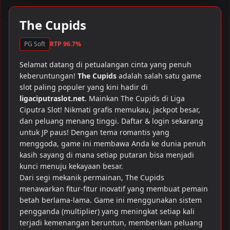
▶
The Cupids
PG Soft
RTP 96.7%
Selamat datang di petualangan cinta yang penuh
keberuntungan!
The Cupids
adalah salah satu game
slot paling populer yang kini hadir di
ligaciputraslot.net
. Mainkan The Cupids di Liga
Ciputra Slot! Nikmati grafis memukau, jackpot besar,
dan peluang menang tinggi. Daftar & login sekarang
untuk JP paus! Dengan tema romantis yang
menggoda, game ini membawa Anda ke dunia penuh
kasih sayang di mana setiap putaran bisa menjadi
kunci menuju kekayaan besar.
Dari segi mekanik permainan, The Cupids
menawarkan fitur-fitur inovatif yang membuat pemain
betah berlama-lama. Game ini menggunakan sistem
pengganda (multiplier) yang meningkat setiap kali
terjadi kemenangan beruntun, memberikan peluang