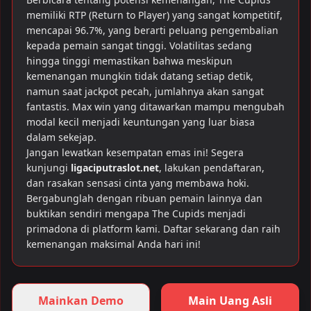
memiliki RTP (Return to Player) yang sangat kompetitif,
mencapai 96.7%, yang berarti peluang pengembalian
kepada pemain sangat tinggi. Volatilitas sedang
hingga tinggi memastikan bahwa meskipun
kemenangan mungkin tidak datang setiap detik,
namun saat jackpot pecah, jumlahnya akan sangat
fantastis. Max win yang ditawarkan mampu mengubah
modal kecil menjadi keuntungan yang luar biasa
dalam sekejap.
Jangan lewatkan kesempatan emas ini! Segera
kunjungi
ligaciputraslot.net
, lakukan pendaftaran,
dan rasakan sensasi cinta yang membawa hoki.
Bergabunglah dengan ribuan pemain lainnya dan
buktikan sendiri mengapa The Cupids menjadi
primadona di platform kami. Daftar sekarang dan raih
kemenangan maksimal Anda hari ini!
Mainkan Demo
Main Uang Asli