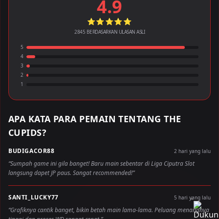
4.9
⭐⭐⭐⭐⭐
2845 BERDASARKAN ULASAN ASLI
5
4
3
2
1
APA KATA PARA PEMAIN TENTANG THE
CUPIDS?
BUDIGACOR88
2 hari yang lalu
“Sumpah game ini gila banget! Baru main sebentar di Liga Ciputra Slot
langsung dapet JP paus. Sangat recommended!”
SANTI_LUCKY77
5 hari yang lalu
“Grafiknya cantik banget, bikin betah main lama-lama. Peluang menangnya