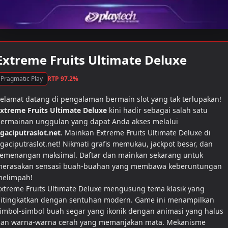
▶
Extreme Fruits Ultimate Deluxe
Pragmatic Play
RTP 97.2%
elamat datang di pengalaman bermain slot yang tak terlupakan!
xtreme Fruits Ultimate Deluxe
kini hadir sebagai salah satu
ermainan unggulan yang dapat Anda akses melalui
igaciputraslot.net
. Mainkan Extreme Fruits Ultimate Deluxe di
igaciputraslot.net! Nikmati grafis memukau, jackpot besar, dan
emenangan maksimal. Daftar dan mainkan sekarang untuk
erasakan sensasi buah-buahan yang membawa keberuntungan
elimpah!
xtreme Fruits Ultimate Deluxe mengusung tema klasik yang
itingkatkan dengan sentuhan modern. Game ini menampilkan
imbol-simbol buah segar yang ikonik dengan animasi yang halus
an warna-warna cerah yang memanjakan mata. Mekanisme