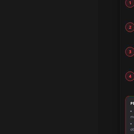
1
2
3
4
P
m
ot