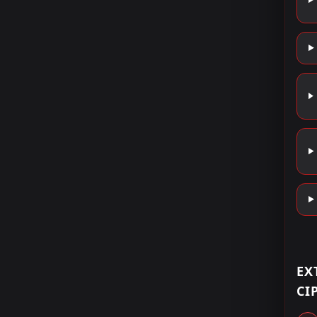
EX
CI