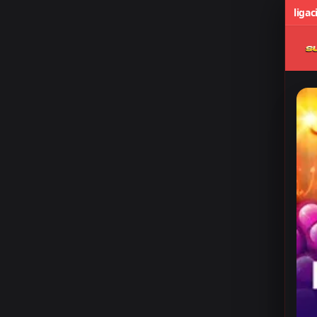
ligac