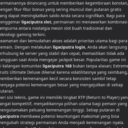
ermainannya dirancang untuk memberikan kegembiraan konstan
engan fitur-fitur bonus yang sering muncul dan putaran gratis
ang dapat meningkatkan saldo Anda secara signifikan. Bagi para
penggemar
ligaciputra slot
, permainan ini menawarkan kombinasi
empurna antara nostalgia mesin slot buah tradisional dan
eknologi gaming terkini.
eamanan dan kemudahan akses adalah prioritas utama bagi para
pemain. Dengan melakukan
ligaciputra login
, Anda akan langsung
erhubung ke server yang stabil dan cepat, memastikan tidak ada
angguan saat Anda mengejar jackpot besar. Popularitas game ini
i kalangan komunitas
ligaciputra 168
bukan tanpa alasan; Extrem
ruits Ultimate Deluxe dikenal karena volatilitasnya yang seimbang,
emberikan kemenangan kecil secara konsisten sambil tetap
enjaga potensi kemenangan besar yang mengejutkan di setiap
utaran.
ari sisi teknis, game ini memiliki tingkat RTP (Return to Player) ya
angat kompetitif, menjadikannya pilihan utama bagi pemain yang
engutamakan peluang kemenangan tinggi. Setiap putaran di
igaciputra
membawa potensi keuntungan maksimal yang bisa
engubah strategi permainan Anda menjadi kemenangan nyata.