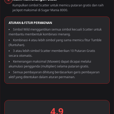
Kumpulkan simbol Scatter untuk memicu putaran gratis dan raih
jackpot maksimal di Sugar Mania 8000.
ATURAN & FITUR PERMAINAN
Simbol Wild menggantikan semua simbol kecuali Scatter untuk
membantu membentuk kombinasi menang.
Kombinasi 4 atau lebih simbol yang sama memicu fitur Tumble
(Runtuhan).
3 atau lebih simbol Scatter memberikan 10 Putaran Gratis
secara otomatis.
Kemenangan maksimal (Maxwin) dapat dicapai melalui
akumulasi pengganda (multiplier) selama putaran gratis.
Semua pembayaran dihitung berdasarkan garis pembayaran
aktif yang ditentukan dalam aturan permainan.
4.9