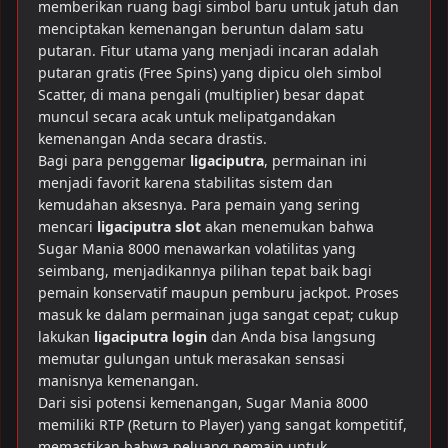
memberikan ruang bagi simbol baru untuk jatuh dan
menciptakan kemenangan beruntun dalam satu
putaran. Fitur utama yang menjadi incaran adalah
putaran gratis (Free Spins) yang dipicu oleh simbol
Scatter, di mana pengali (multiplier) besar dapat
muncul secara acak untuk melipatgandakan
kemenangan Anda secara drastis.
Bagi para penggemar
ligaciputra
, permainan ini
menjadi favorit karena stabilitas sistem dan
kemudahan aksesnya. Para pemain yang sering
mencari
ligaciputra slot
akan menemukan bahwa
Sugar Mania 8000 menawarkan volatilitas yang
seimbang, menjadikannya pilihan tepat baik bagi
pemain konservatif maupun pemburu jackpot. Proses
masuk ke dalam permainan juga sangat cepat; cukup
lakukan
ligaciputra login
dan Anda bisa langsung
memutar gulungan untuk merasakan sensasi
manisnya kemenangan.
Dari sisi potensi kemenangan, Sugar Mania 8000
memiliki RTP (Return to Player) yang sangat kompetitif,
memastikan bahwa peluang pemain untuk