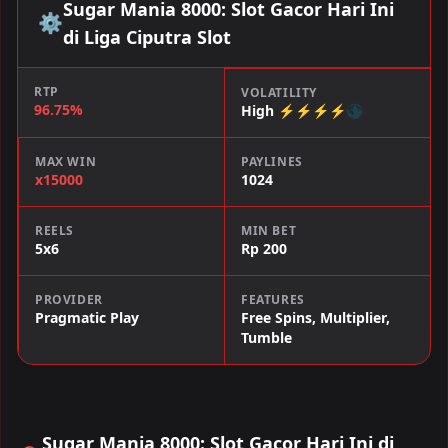
Sugar Mania 8000: Slot Gacor Hari Ini
⚙️
di Liga Ciputra Slot
RTP
VOLATILITY
96.75%
High ⚡⚡⚡⚡🌑
MAX WIN
PAYLINES
x15000
1024
REELS
MIN BET
5x6
Rp 200
PROVIDER
FEATURES
Pragmatic Play
Free Spins, Multiplier,
Tumble
Sugar Mania 8000: Slot Gacor Hari Ini di