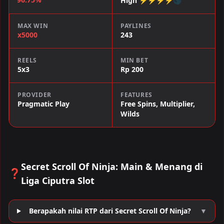
High ⚡⚡⚡⚡🌑
MAX WIN
PAYLINES
x5000
243
REELS
MIN BET
5x3
Rp 200
PROVIDER
FEATURES
Pragmatic Play
Free Spins, Multiplier,
Wilds
Secret Scroll Of Ninja: Main & Menang di
❓
Liga Ciputra Slot
Berapakah nilai RTP dari Secret Scroll Of Ninja?
▼