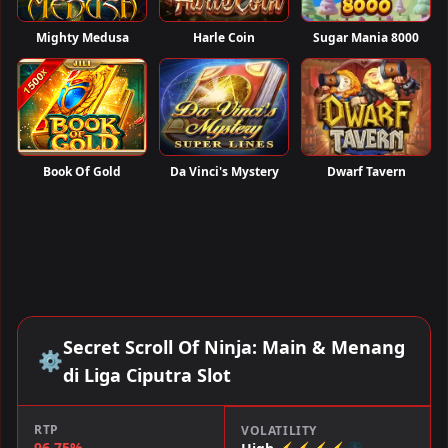
Mighty Medusa
Harle Coin
Sugar Mania 8000
Da Vinci's Mystery
Dwarf Tavern
Book Of Gold
Secret Scroll Of Ninja: Main & Menang
⚙️
di Liga Ciputra Slot
RTP
VOLATILITY
96.75%