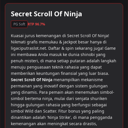
▶
Secret Scroll Of Ninja
PG Soft
RTP 96.7%
Kuasai jurus kemenangan di Secret Scroll Of Ninja!
Nikmati grafis memukau & jackpot besar hanya di
ligaciputraslot.net. Daftar & spin sekarang juga! Game
ini membawa Anda masuk ke dunia shinobi yang
penuh misteri, di mana setiap putaran adalah langkah
menuju penguasaan teknik rahasia yang dapat
memberikan keuntungan finansial yang luar biasa.
Secret Scroll Of Ninja
menampilkan mekanisme
permainan yang inovatif dengan sistem gulungan
yang dinamis. Para pemain akan menemukan simbol-
simbol bertema ninja, mulai dari senjata shuriken
hingga gulungan rahasia yang berfungsi sebagai
simbol Wild dan Scatter. Fitur bonus yang paling
dinantikan adalah 'Ninja Strike', di mana pengganda
kemenangan akan meningkat secara drastis,