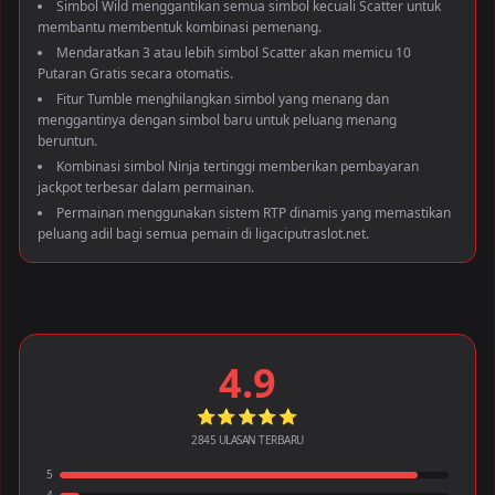
Simbol Wild menggantikan semua simbol kecuali Scatter untuk
membantu membentuk kombinasi pemenang.
Mendaratkan 3 atau lebih simbol Scatter akan memicu 10
Putaran Gratis secara otomatis.
Fitur Tumble menghilangkan simbol yang menang dan
menggantinya dengan simbol baru untuk peluang menang
beruntun.
Kombinasi simbol Ninja tertinggi memberikan pembayaran
jackpot terbesar dalam permainan.
Permainan menggunakan sistem RTP dinamis yang memastikan
peluang adil bagi semua pemain di ligaciputraslot.net.
4.9
⭐⭐⭐⭐⭐
2845 ULASAN TERBARU
5