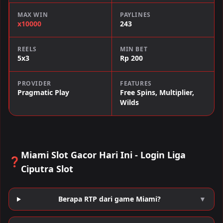
MAX WIN
PAYLINES
x10000
243
REELS
MIN BET
5x3
Rp 200
PROVIDER
FEATURES
Pragmatic Play
Free Spins, Multiplier,
Wilds
Miami Slot Gacor Hari Ini - Login Liga
❓
Ciputra Slot
Berapa RTP dari game Miami?
▼