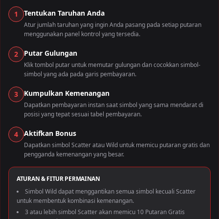
Tentukan Taruhan Anda
1
Atur jumlah taruhan yang ingin Anda pasang pada setiap putaran
menggunakan panel kontrol yang tersedia.
Putar Gulungan
2
Klik tombol putar untuk memutar gulungan dan cocokkan simbol-
simbol yang ada pada garis pembayaran.
Kumpulkan Kemenangan
3
Dapatkan pembayaran instan saat simbol yang sama mendarat di
posisi yang tepat sesuai tabel pembayaran.
Aktifkan Bonus
4
Dapatkan simbol Scatter atau Wild untuk memicu putaran gratis dan
pengganda kemenangan yang besar.
ATURAN & FITUR PERMAINAN
Simbol Wild dapat menggantikan semua simbol kecuali Scatter
untuk membentuk kombinasi kemenangan.
3 atau lebih simbol Scatter akan memicu 10 Putaran Gratis