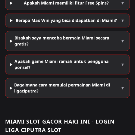
Apakah Miami memiliki fitur Free Spins?
▼
Berapa Max Win yang bisa didapatkan di Miami?
▼
Bisakah saya mencoba bermain Miami secara
▼
gratis?
Apakah game Miami ramah untuk pengguna
▼
ponsel?
Bagaimana cara memulai permainan Miami di
▼
ligaciputra?
MIAMI SLOT GACOR HARI INI - LOGIN
LIGA CIPUTRA SLOT