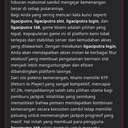
hiburan maksimal sambil mengejar kemenangan
besar di setiap putarannya.
Bagi Anda yang sering mencari kata kunci seperti
ligaciputra
,
ligaciputra slot
,
ligaciputra login
, dan
ligaciputra 168
, game Miami adalah pilihan yang
tepat. Kepopuleran game ini di platform kami tidak
terlepas dari stabilitas server dan kemudahan akses
yang ditawarkan. Dengan melakukan
ligaciputra login
,
Anda akan mendapatkan akses instan ke berbagai fitur
eksklusif yang membuat pengalaman bermain slot
menjadi lebih menguntungkan dan efisien
dibandingkan platform lainnya.
Dari sisi potensi kemenangan, Miami memiliki RTP
(Return to Player) yang sangat kompetitif, mencapai
97.2%, menjadikannya salah satu pilihan utama bagi
pemburu jackpot. Volatilitas yang seimbang
memastikan bahwa pemain mendapatkan kombinasi
kemenangan secara konsisten sambil tetap memiliki
peluang untuk memenangkan jackpot progresif yang
masif. Hal inilah yang membuat para pengguna
ligaciputra 168
selalu kembali untuk mencoba