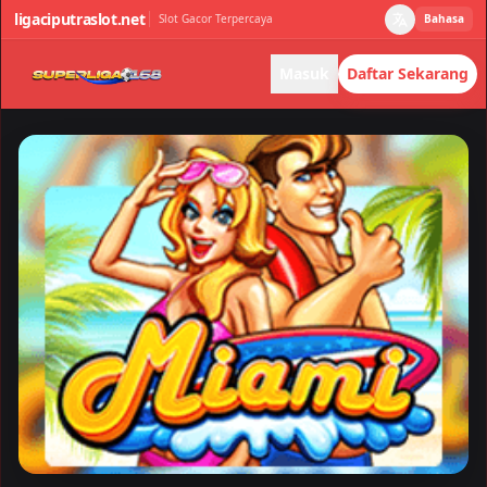
ligaciputraslot.net
Slot Gacor Terpercaya
Bahasa
Masuk
Daftar Sekarang