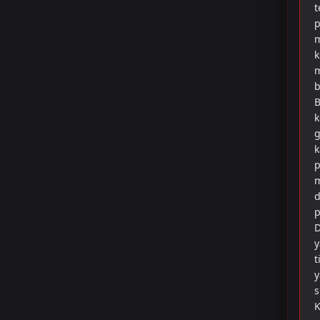
t
p
m
k
m
b
B
k
g
k
p
m
d
p
D
y
t
y
s
K