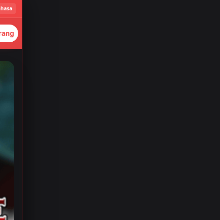
ahasa
rang