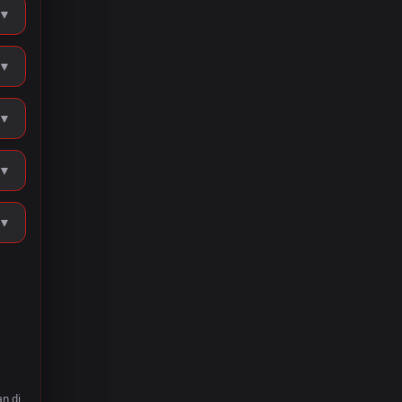
▼
▼
▼
▼
▼
n di