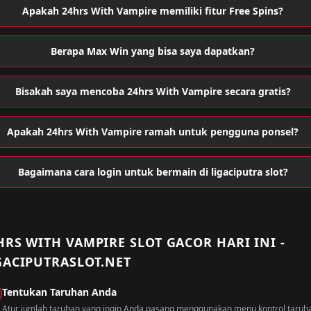
Apakah 24hrs With Vampire memiliki fitur Free Spins?
Berapa Max Win yang bisa saya dapatkan?
Bisakah saya mencoba 24hrs With Vampire secara gratis?
Apakah 24hrs With Vampire ramah untuk pengguna ponsel?
Bagaimana cara login untuk bermain di ligaciputra slot?
HRS WITH VAMPIRE SLOT GACOR HARI INI -
GACIPUTRASLOT.NET
Tentukan Taruhan Anda
Atur jumlah taruhan yang ingin Anda pasang menggunakan menu kontrol taruha