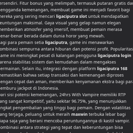
ersendiri. Fitur bonus yang melimpah, termasuk putaran gratis da
engganda kemenangan, membuat game ini menjadi favorit bagi
ereka yang sering mencari
ligaciputra slot
untuk mendapatkan
euntungan maksimal. Gaya visual yang gelap namun elegan
emberikan atmosfer yang imersif, membuat pemain merasa
enar-benar berada dalam dunia horor yang mewah.
agi para pemain setia
ligaciputra
, game ini menawarkan
ombinasi sempurna antara hiburan dan potensi profit. Popularitas
ame ini meningkat pesat di kalangan pengguna
ligaciputra login
arena stabilitas sistem dan kemudahan dalam mengakses
ermainan. Selain itu, integrasi dengan platform
ligaciputra 168
emastikan bahwa setiap transaksi dan kemenangan diproses
engan cepat dan aman, memberikan kenyamanan ekstra bagi par
emburu jackpot di Indonesia.
ari sisi potensi kemenangan, 24hrs With Vampire memiliki RTP
ang sangat kompetitif, yaitu sekitar 96.75%, yang menunjukkan
ingkat pengembalian yang tinggi bagi pemain. Dengan volatilitas
ang terjaga, peluang untuk meraih
maxwin
terbuka lebar bagi
iapa saja yang berani mencoba peruntungannya di kastil vampir.
ombinasi antara strategi yang tepat dan keberuntungan bisa