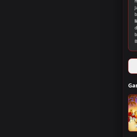
J
b
l
d
b
B
Ga