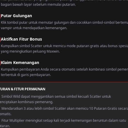
bagian bawah layar sebelum memulai putaran.
Putar Gulungan
Klik tombol putar untuk memutar gulungan dan cocokkan simbol-simbol bertem
vampir untuk mendapatkan kemenangan.
Aktifkan Fitur Bonus
Kumpulkan simbol Scatter untuk memicu mode putaran gratis atau bonus spesi
yang meningkatkan peluang Maxwin.
Klaim Kemenangan
Kumpulkan pembayaran Anda secara otomatis setelah kombinasi simbol peme
terbentuk di garis pembayaran.
TURAN & FITUR PERMAINAN
Simbol Wild dapat menggantikan semua simbol kecuali Scatter untuk
enciptakan kombinasi pemenang.
Mendaratkan 3 atau lebih simbol Scatter akan memicu 10 Putaran Gratis secar
omatis.
Fitur Multiplier meningkat setiap kali terjadi kemenangan beruntun dalam satu
taran.