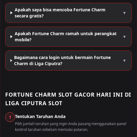
Apakah saya bisa mencoba Fortune Charm
▼
secara gratis?
Apakah Fortune Charm ramah untuk perangkat
▼
mobile?
Bagaimana cara login untuk bermain Fortune
▼
Charm di Liga Ciputra?
FORTUNE CHARM SLOT GACOR HARI INI DI
LIGA CIPUTRA SLOT
Tentukan Taruhan Anda
1
Pilih jumlah taruhan yang ingin Anda pasang menggunakan panel
kontrol taruhan sebelum memulai putaran.