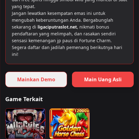
yang tepat.
Jangan lewatkan kesempatan emas ini untuk
mengubah keberuntungan Anda. Bergabunglah
sekarang di
ligaciputraslot.net
, nikmati bonus
pendaftaran yang melimpah, dan rasakan sendiri
sensasi kemenangan jp paus di Fortune Charm.
Segera daftar dan jadilah pemenang berikutnya hari
ini!
Mainkan Demo
Main Uang Asli
Game Terkait