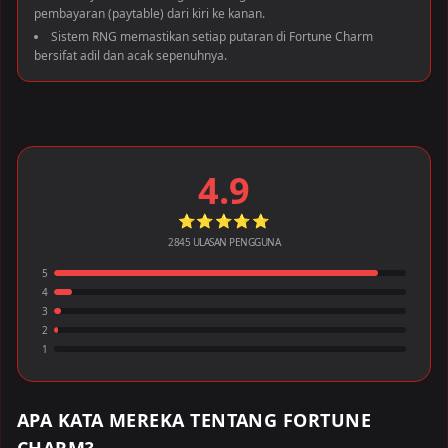
pembayaran (paytable) dari kiri ke kanan.
Sistem RNG memastikan setiap putaran di Fortune Charm
bersifat adil dan acak sepenuhnya.
4.9
⭐⭐⭐⭐⭐
2845 ULASAN PENGGUNA
5
4
3
2
1
APA KATA MEREKA TENTANG FORTUNE
CHARM?