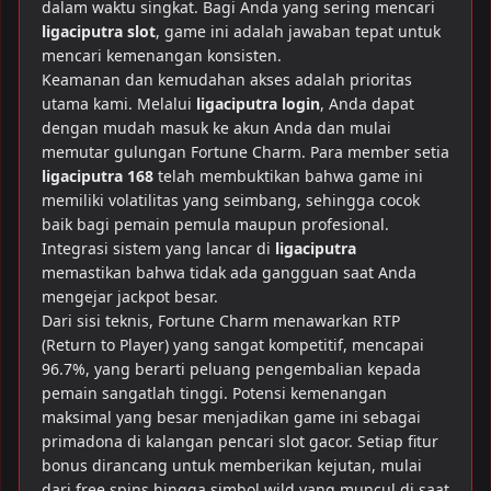
dalam waktu singkat. Bagi Anda yang sering mencari
ligaciputra slot
, game ini adalah jawaban tepat untuk
mencari kemenangan konsisten.
Keamanan dan kemudahan akses adalah prioritas
utama kami. Melalui
ligaciputra login
, Anda dapat
dengan mudah masuk ke akun Anda dan mulai
memutar gulungan Fortune Charm. Para member setia
ligaciputra 168
telah membuktikan bahwa game ini
memiliki volatilitas yang seimbang, sehingga cocok
baik bagi pemain pemula maupun profesional.
Integrasi sistem yang lancar di
ligaciputra
memastikan bahwa tidak ada gangguan saat Anda
mengejar jackpot besar.
Dari sisi teknis, Fortune Charm menawarkan RTP
(Return to Player) yang sangat kompetitif, mencapai
96.7%, yang berarti peluang pengembalian kepada
pemain sangatlah tinggi. Potensi kemenangan
maksimal yang besar menjadikan game ini sebagai
primadona di kalangan pencari slot gacor. Setiap fitur
bonus dirancang untuk memberikan kejutan, mulai
dari free spins hingga simbol wild yang muncul di saat