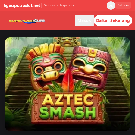
ligaciputraslot.net
Slot Gacor Terpercaya
Bahasa
Masuk
Daftar Sekarang